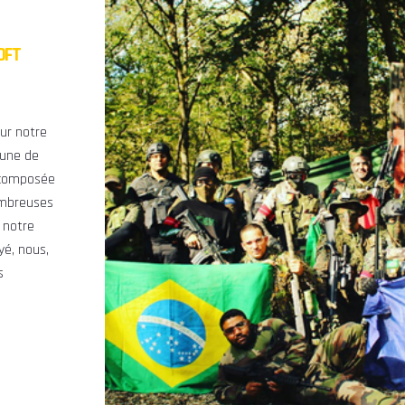
OFT
ur notre
mune de
t composée
ombreuses
 notre
yé, nous,
s